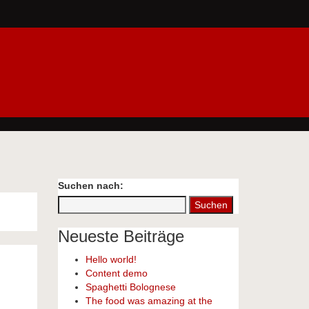
Suchen nach:
Neueste Beiträge
Hello world!
Content demo
Spaghetti Bolognese
The food was amazing at the