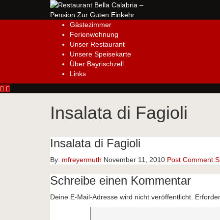
Gästezimmer
Ferienwohnung
Unser Restaurant
Unsere Speisekarte
Über Bayrischzell
Links
Insalata di Fagioli
Insalata di Fagioli
By:
mfreyermuth
November 11, 2010
Post Comment
S
Schreibe einen Kommentar
Deine E-Mail-Adresse wird nicht veröffentlicht.
Erforder