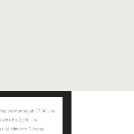
ungszeiten
tag bis Montag ab 17:00 Uhr.
üche bis 21:00 Uhr.
g und Mittwoch Ruhetag