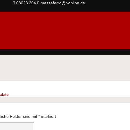
08023 204
mazzaferro@t-online.de
alate
liche Felder sind mit
*
markiert