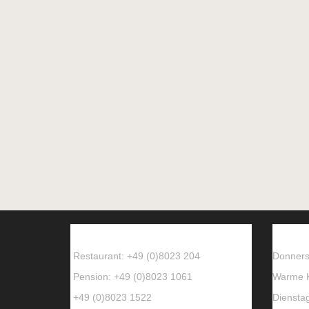
So erreichen Sie uns
Öffn
Restaurant: +49 (0)8023 204
Donners
Pension: +49 (0)8023 1061
Warme K
+49 (0)8023 1522
Diensta