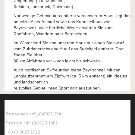
Umgebung (u.a. München,
Kufstein, Innsbruck, Chiemsee).
Nur wenige Gehminuten entfernt von unserem Haus liegt das
beheizte Alpenfreibad sowie das Kurmittelhaus von
Bayrischzell. Viele herrliche Wege erwarten Sie zum
Radfahren, Wandern oder Bergsteigen.
Im Winter sind Sie von unserem Haus nur einen Steinwurf
vom Zubringerschwebelift auf das Sudelfeld entfernt. Dort
finden Sie über
30 km Abfahrten vor – von leicht bis schwierig.
Auch nordischen Skifreunden bietet Bayrischzell mit den
Langlaufzentrum am Zipflwirt (ca. 5 km entfernt) ein ideales
und landschaftlich
reizvolles Gebiet, ihren Sport dort auszuüben.
So erreichen Sie uns
Restaurant: +49 (0)8023 204
Pension: +49 (0)8023 1061
+49 (0)8023 1522